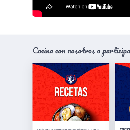
Cocina con nosotros o particip
conc
Atrévete a preparar estos platos junto a