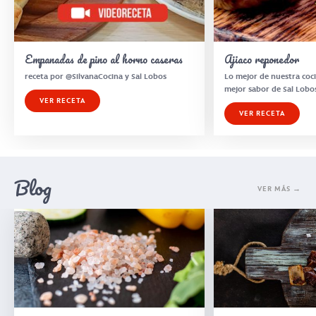
Empanadas de pino al horno caseras
Ajiaco reponedor
receta por @SilvanaCocina y Sal Lobos
Lo mejor de nuestra coci
mejor sabor de Sal Lobo
VER RECETA
VER RECETA
Blog
VER MÁS →