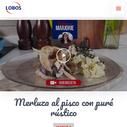
Merluza al pisco con puré
rústico
#SABOR A